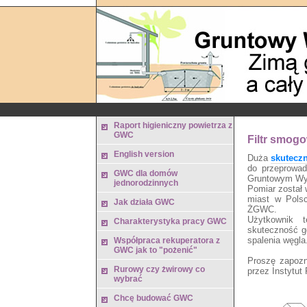
Raport higieniczny powietrza z
GWC
Filtr smogo
English version
Duża
skuteczn
do przeprowa
GWC dla domów
Gruntowym Wym
jednorodzinnych
Pomiar został 
miast w Polsc
Jak działa GWC
ŻGWC.
Użytkownik 
Charakterystyka pracy GWC
skuteczność g
spalenia węgla
Współpraca rekuperatora z
GWC jak to "pożenić"
Proszę zapoz
Rurowy czy żwirowy co
przez Instytut
wybrać
Chcę budować GWC