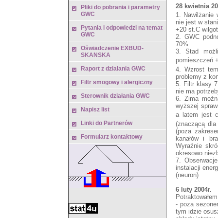
28 kwietnia 20
Pliki do pobrania i parametry
GWC
1. Nawilżanie
nie jest w sta
Pytania i odpowiedzi na temat
+20 st.C wilgo
GWC
2. GWC podno
70%
Oświadczenie EXBUD-
3. Stad możl
SKANSKA
pomieszczeń +
Raport z działania GWC
4. Wzrost tem
problemy z ko
Filtr smogowy i alergiczny
5. Filtr klasy
nie ma potrzeb
Sterownik działania GWC
6. Zima możn
wyższej sprawn
Napisz list
a latem jest 
Linki do Partnerów
(znaczącą dl
(poza zakrese
Formularz kontaktowy
kanałów i bra
Wyraźnie skró
okresowo niez
7. Obserwacj
instalacji ene
(neuron)
6 luty 2004r.
Potraktowałem
- poza sezonem
tym idzie osus