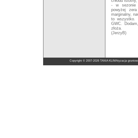
chłodu istotny,
- w sezonie 
powyżej zera
marginalny, na
to wszystko.
GWC. Dodam, 
złoża.
(JerzyB)
Copyright © 2007-2026 TANIA KLIMAtyzacja gruntow