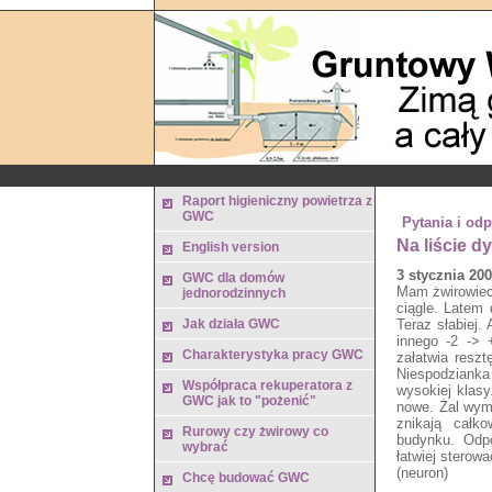
Raport higieniczny powietrza z
GWC
Pytania i od
Na liście d
English version
3 stycznia 200
GWC dla domów
Mam żwirowiec
jednorodzinnych
ciągle. Latem 
Jak działa GWC
Teraz słabiej. 
innego -2 -> 
Charakterystyka pracy GWC
załatwia reszt
Niespodzianka j
Współpraca rekuperatora z
wysokiej klasy.
GWC jak to "pożenić"
nowe. Żal wym
znikają całko
Rurowy czy żwirowy co
budynku. Odpo
wybrać
łatwiej stero
(neuron)
Chcę budować GWC